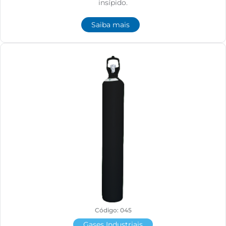
insípido.
Saiba mais
Código: 045
Gases Industriais