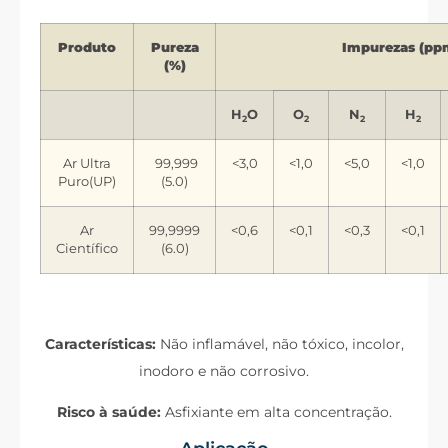
Produto
Pureza
Impurezas (pp
(%)
H
O
O
N
H
2
2
2
2
Ar Ultra
99,999
<3,0
<1,0
<5,0
<1,0
Puro(UP)
(5.0)
Ar
99,9999
<0,6
<0,1
<0,3
<0,1
Científico
(6.0)
Características:
Não inflamável, não tóxico, incolor,
inodoro e não corrosivo.
Risco à saúde:
Asfixiante em alta concentração.