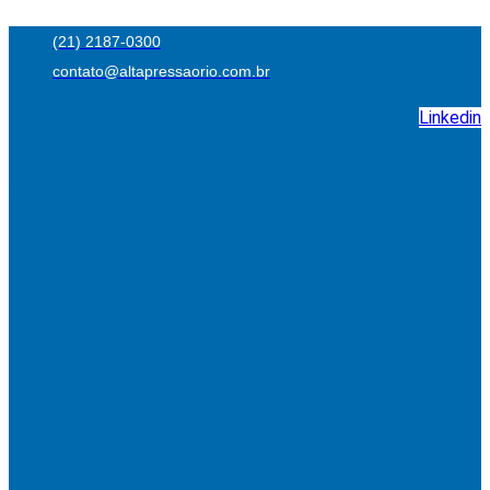
Ir
(21) 2187-0300
para
contato@altapressaorio.com.br
o
conteúdo
Linkedin