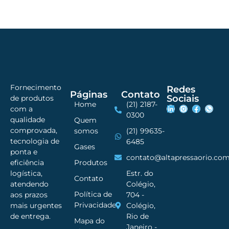
Fornecimento
Redes
Páginas
Contato
Sociais
de produtos
Home
(21) 2187-
com a
0300
qualidade
Quem
comprovada,
somos
(21) 99635-
tecnologia de
6485
Gases
ponta e
contato@altapressaorio.com
Produtos
eficiência
Estr. do
logística,
Contato
Colégio,
atendendo
Política de
704 -
aos prazos
Privacidade
Colégio,
mais urgentes
Rio de
de entrega.
Mapa do
Janeiro -