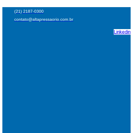
Ir
(21) 2187-0300
para
contato@altapressaorio.com.br
o
conteúdo
Linkedin