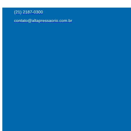
Ir
(21) 2187-0300
para
contato@altapressaorio.com.br
o
conteúdo