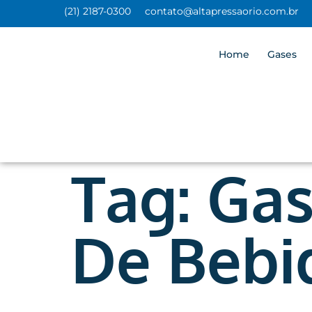
(21) 2187-0300
contato@altapressaorio.com.br
Home
Gases
Tag:
Gas
De Bebi