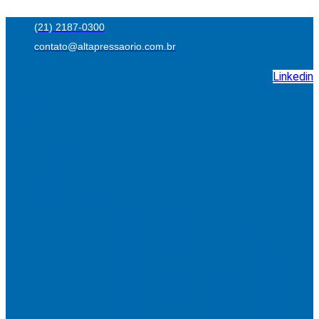
Ir
(21) 2187-0300
para
contato@altapressaorio.com.br
o
conteúdo
Linkedin