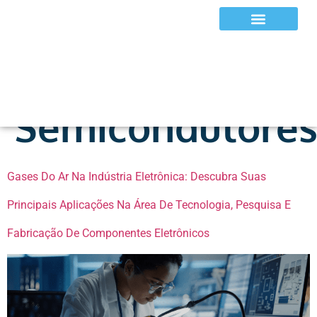
Tag:
Fabricação
Equipamentos e EPIs
De
Semicondutore
Gases Do Ar Na Indústria Eletrônica: Descubra Suas
Principais Aplicações Na Área De Tecnologia, Pesquisa E
Fabricação De Componentes Eletrônicos