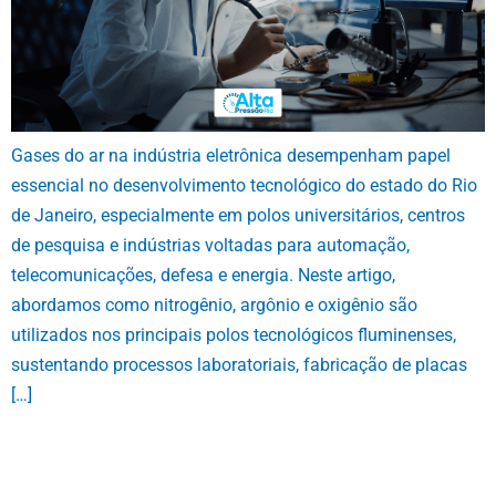
Gases do ar na indústria eletrônica desempenham papel
essencial no desenvolvimento tecnológico do estado do Rio
de Janeiro, especialmente em polos universitários, centros
de pesquisa e indústrias voltadas para automação,
telecomunicações, defesa e energia. Neste artigo,
abordamos como nitrogênio, argônio e oxigênio são
utilizados nos principais polos tecnológicos fluminenses,
sustentando processos laboratoriais, fabricação de placas
[…]