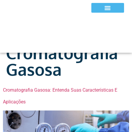
Tag:
Aplicação
Equipamentos e EPIs
De
Cromatografia
Gasosa
Cromatografia Gasosa: Entenda Suas Características E
Aplicações