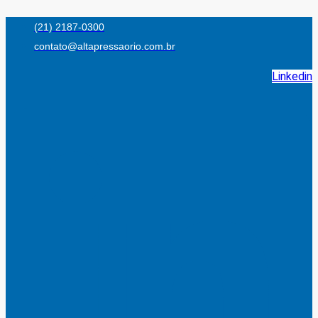
Ir
(21) 2187-0300
para
contato@altapressaorio.com.br
o
conteúdo
Linkedin