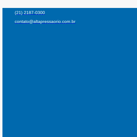
Ir
(21) 2187-0300
para
contato@altapressaorio.com.br
o
conteúdo