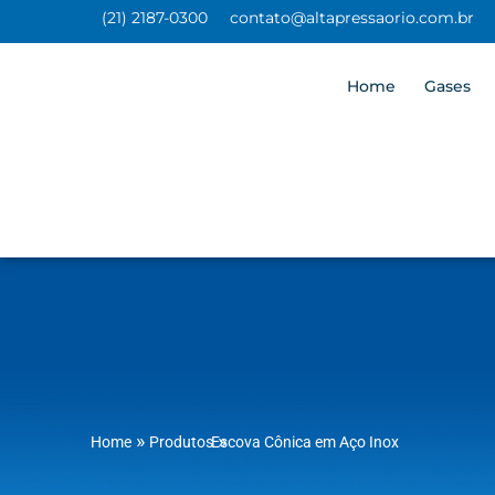
(21) 2187-0300
contato@altapressaorio.com.br
Home
Gases
»
»
Home
Produtos
Escova Cônica em Aço Inox