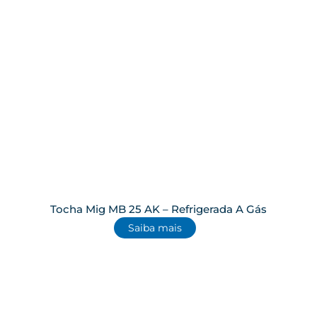
Tocha Mig MB 25 AK – Refrigerada A Gás
Saiba mais