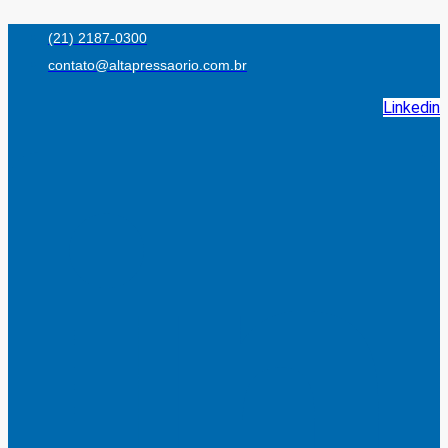
Ir
(21) 2187-0300
para
contato@altapressaorio.com.br
o
conteúdo
Linkedin