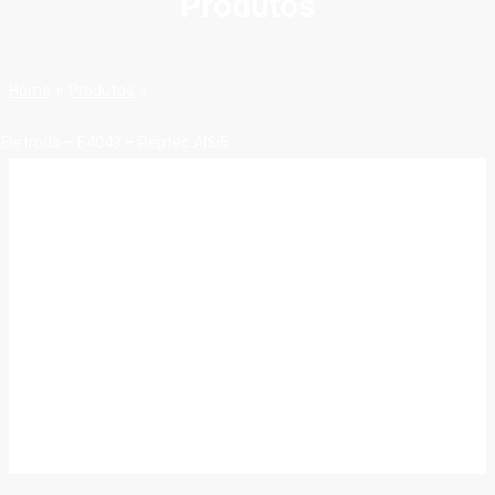
Produtos
»
»
Home
Produtos
Eletrodo – E4043 – Reptec AlSi5