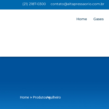
(21) 2187-0300
contato@altapressaorio.com.br
Home
Gases
»
»
Home
Produtos
Agulheiro