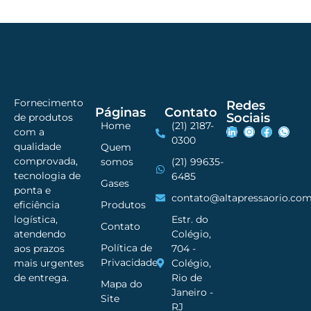
Fornecimento
Redes
Páginas
Contato
Sociais
de produtos
Home
(21) 2187-
com a
0300
qualidade
Quem
comprovada,
somos
(21) 99635-
tecnologia de
6485
Gases
ponta e
contato@altapressaorio.com
Produtos
eficiência
Estr. do
logística,
Contato
Colégio,
atendendo
Política de
704 -
aos prazos
Privacidade
Colégio,
mais urgentes
Rio de
de entrega.
Mapa do
Janeiro -
Site
RJ