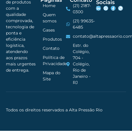
Páginas
Contato
Sociais
de produtos
Home
(21) 2187-
com a
0300
qualidade
Quem
comprovada,
somos
(21) 99635-
tecnologia de
6485
Gases
ponta e
contato@altapressaorio.com
Produtos
eficiência
Estr. do
logística,
Contato
Colégio,
atendendo
Política de
704 -
aos prazos
Privacidade
Colégio,
mais urgentes
Rio de
de entrega.
Mapa do
Janeiro -
Site
RJ
Todos os direitos reservados a Alta Pressão Rio